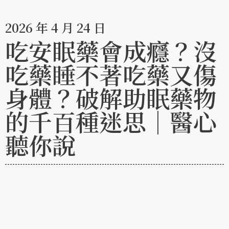
2026 年 4 月 24 日
吃安眠藥會成癮？沒
吃藥睡不著吃藥又傷
身體？破解助眠藥物
的千百種迷思｜醫心
聽你說