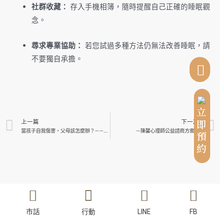
社群收藏：
存入手機相簿，隨時提醒自己正確的睡眠觀
念。
尋求專業協助：
若您試過多種方法仍無法改善睡眠，請
不要獨自承擔。
立即預約
上一篇
下一篇
當孩子自我傷害，父母該怎麼辦？——走進傷痛背後的對話與支持
—陳馨心理師公益諮商方案—
市話
行動
LINE
FB