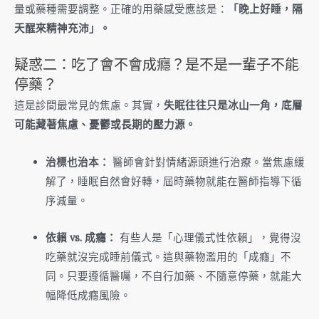
量或藥種需要調整。正確的用藥感受應該是：
「晚上好睡，隔
天醒來精神充沛」。
疑惑二：吃了會不會成癮？是不是一輩子不能
停藥？
這是診間最常見的焦慮。其實，
失眠往往只是冰山一角，底層
可能藏著焦慮、憂鬱或長期的壓力源。
治標也治本：
醫師會針對情緒源頭進行治療。當焦慮緩
解了，睡眠自然會好轉，屆時藥物就能在醫師指導下循
序減量。
依賴 vs. 成癮：
有些人是「心理儀式性依賴」，覺得沒
吃藥就沒完成睡前儀式。這與藥物濫用的「成癮」不
同。只要遵循醫囑，不自行加藥、不隨意停藥，就能大
幅降低成癮風險。