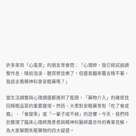
許多來到「心風景」的朋友常會問：「心理師，我已經試過調
整作息、睡前泡澡、聽冥想音樂了，但還是翻來覆去睡不著，
我該去看精神科拿安眠藥嗎？」
當生活調整與心理調適都遇到了瓶頸，「藥物介入」的確是找
回睡眠品質的重要選項。然而，大眾對安眠藥常有「吃了會成
癮」、「會變笨」或「一輩子戒不掉」的恐懼。今天，我們特
別整理了臨床心理師周彥君與精神科醫師蕭亦伶的專業見解，
為大家解開失眠藥物的四大疑惑。